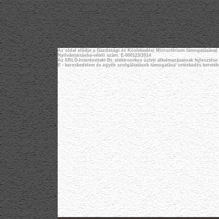
Az oldal elődje a Gazdasági és Közlekedési Minisztérium támogatásával jö
Nyilvántartásba-vételi szám: E-000123/2014
Az ERLO-Interkontakt Bt. elektronikus üzleti alkalmazásainak fejlesztése 
E - kereskedelem és egyéb szolgáltatások támogatása' intézkedés keretéb